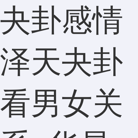
夬卦感情
泽天夬卦
看男女关