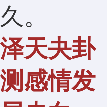
久。
泽天夬卦
测感情发