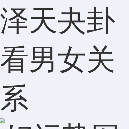
泽天夬卦
看男女关
系