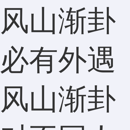
风山渐卦
必有外遇
风山渐卦