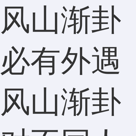
风山渐卦
必有外遇
风山渐卦