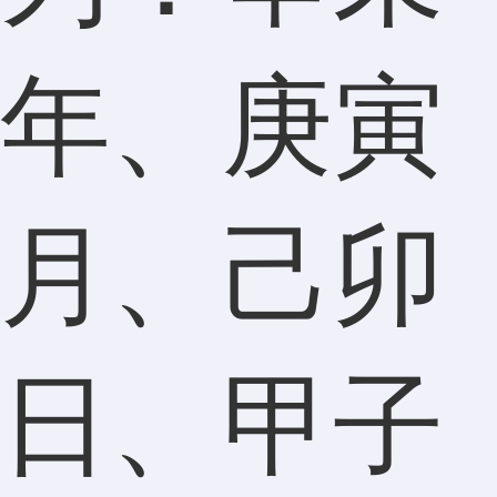
年、庚寅
月、己卯
日、甲子