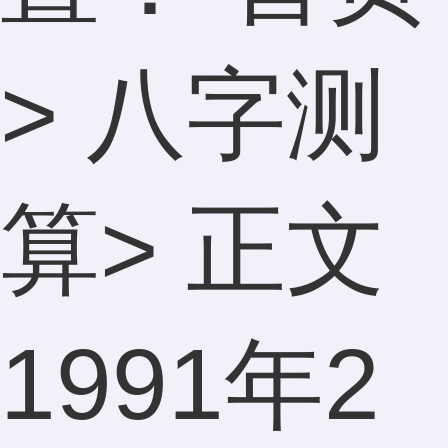
>
八字测
算
> 正文
1991年2