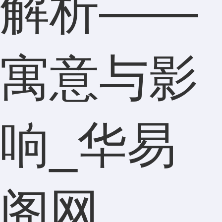
解析——
寓意与影
响_华易
阁网