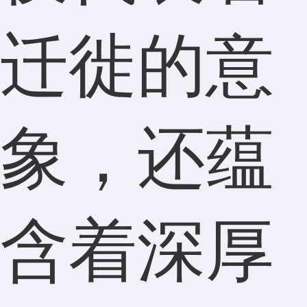
迁徙的意
象，还蕴
含着深厚