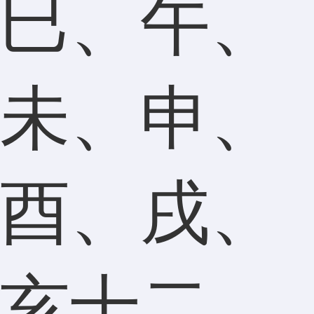
巳、午、
未、申、
酉、戌、
亥十二