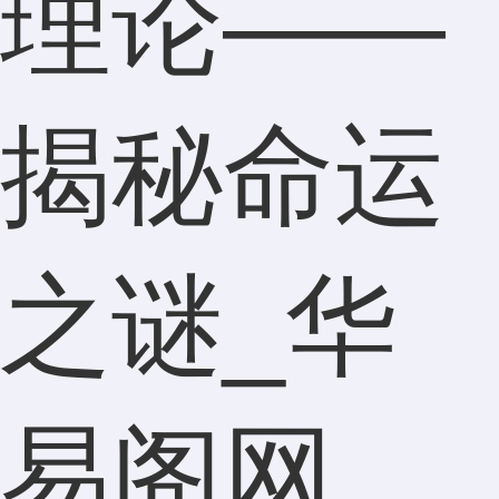
理论——
揭秘命运
之谜_华
易阁网