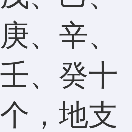
庚、辛、
壬、癸十
个，地支