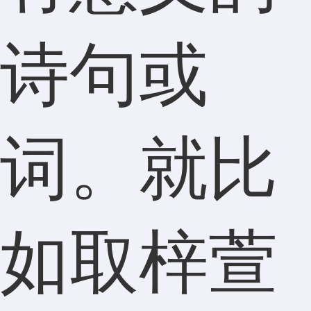
诗句或
词。就比
如取梓萱