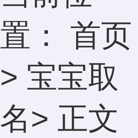
置：
首页
>
宝宝取
名
> 正文