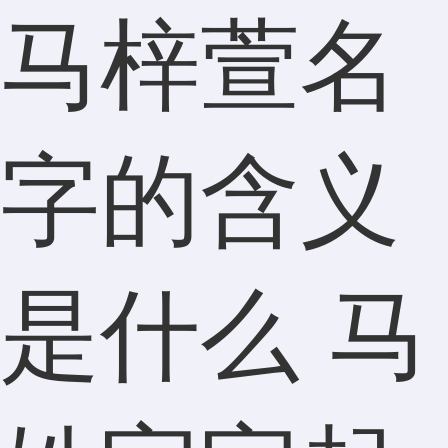
马梓萱名
字的含义
是什么 马