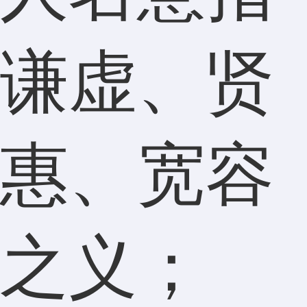
谦虚、贤
惠、宽容
之义；