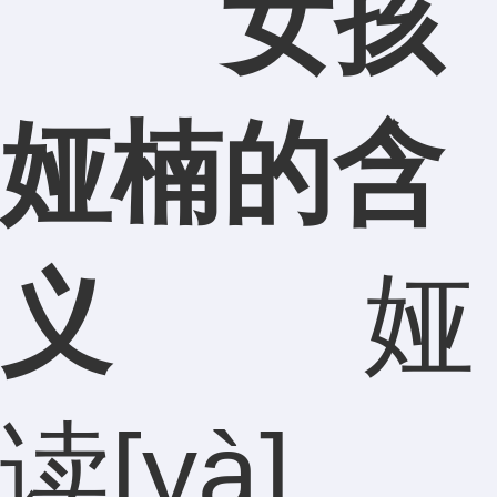
女孩
娅楠的含
义
娅
读[yà]，