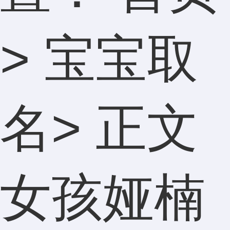
>
宝宝取
名
> 正文
女孩娅楠