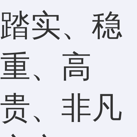
踏实、稳
重、高
贵、非凡