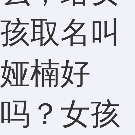
孩取名叫
娅楠好
吗？女孩