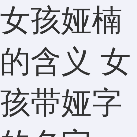
女孩娅楠
的含义 女
孩带娅字