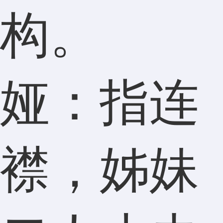
构。
娅：指连
襟，姊妹