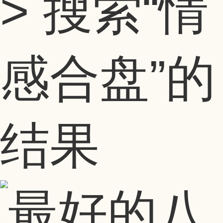
> 搜索
“情
感合盘”
的
结果